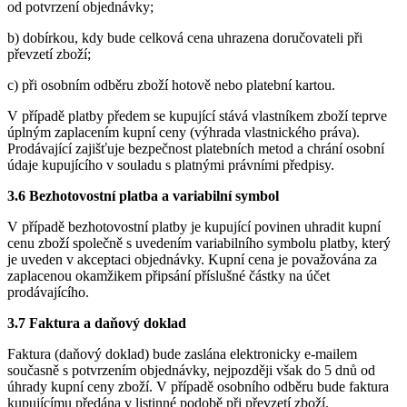
od potvrzení objednávky;
b) dobírkou, kdy bude celková cena uhrazena doručovateli při
převzetí zboží;
c) při osobním odběru zboží hotově nebo platební kartou.
V případě platby předem se kupující stává vlastníkem zboží teprve
úplným zaplacením kupní ceny (výhrada vlastnického práva).
Prodávající zajišťuje bezpečnost platebních metod a chrání osobní
údaje kupujícího v souladu s platnými právními předpisy.
3.6 Bezhotovostní platba a variabilní symbol
V případě bezhotovostní platby je kupující povinen uhradit kupní
cenu zboží společně s uvedením variabilního symbolu platby, který
je uveden v akceptaci objednávky. Kupní cena je považována za
zaplacenou okamžikem připsání příslušné částky na účet
prodávajícího.
3.7 Faktura a daňový doklad
Faktura (daňový doklad) bude zaslána elektronicky e-mailem
současně s potvrzením objednávky, nejpozději však do 5 dnů od
úhrady kupní ceny zboží. V případě osobního odběru bude faktura
kupujícímu předána v listinné podobě při převzetí zboží.