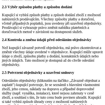
2.3 Výběr způsobu platby a způsobu dodání
Kupující si vybírá způsob platby a způsob dodání zboží z možností
nabízených prodávajícím. Všechny způsoby platby a doručení,
včetně případných poplatků, jsou uvedeny při uzavření objednávky.
Prodávající si vyhrazuje právo změnit nabídku platebních a
doručovacích metod v závislosti na dostupnosti služeb.
2.4 Kontrola a změna údajů před odesláním objednávky
Než kupující závazně potvrdí objednávku, má právo zkontrolovat a
změnit všechny údaje uvedené v objednávce. Kupující může upravit
údaje o zboží, způsobu platby a dodání, kontaktních údajích nebo
jiných údajích. Tato možnost je dostupná až do chvíle odeslání
objednávky.
2.5 Potvrzení objednávky a uzavření smlouvy
Odesláním objednávky (kliknutím na tlačítko „Závazně objednat a
zaplatit") kupující potvrzuje, že se seznámil s hlavními vlastnostmi
zboží, jeho cenou, náklady na dopravu a případné doprovodné
služby (např. vynáška, instalace), které nejsou zahrnuty v ceně
zboží, a souhlasí s tím, že tuto cenu bude povinen uhradit. Kupující
si také vybírá způsob úhrady ceny z možností nabízených