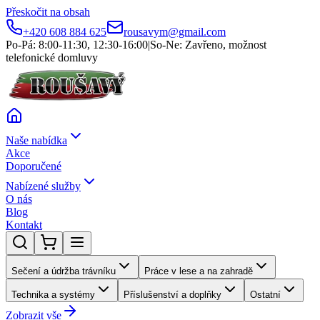
Přeskočit na obsah
+420 608 884 625
rousavym@gmail.com
Po-Pá: 8:00-11:30, 12:30-16:00
|
So-Ne: Zavřeno, možnost
telefonické domluvy
Naše nabídka
Akce
Doporučené
Nabízené služby
O nás
Blog
Kontakt
Sečení a údržba trávníku
Práce v lese a na zahradě
Technika a systémy
Příslušenství a doplňky
Ostatní
Zobrazit vše