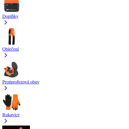
Doplňky
Oblečení
Protiprořezová obuv
Rukavice