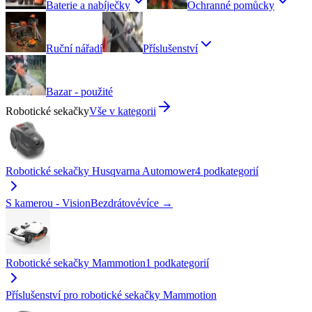
Baterie a nabíječky
Ochranné pomůcky
Ruční nářadí
Příslušenství
Bazar - použité
Robotické sekačky
Vše v kategorii
Robotické sekačky Husqvarna Automower
4
podkategorií
S kamerou - Vision
Bezdrátové
více →
Robotické sekačky Mammotion
1
podkategorií
Příslušenství pro robotické sekačky Mammotion