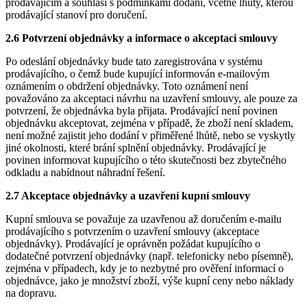
prodávajícím a souhlasí s podmínkami dodání, včetně lhůty, kterou
prodávající stanoví pro doručení.
2.6 Potvrzení objednávky a informace o akceptaci smlouvy
Po odeslání objednávky bude tato zaregistrována v systému
prodávajícího, o čemž bude kupující informován e-mailovým
oznámením o obdržení objednávky. Toto oznámení není
považováno za akceptaci návrhu na uzavření smlouvy, ale pouze za
potvrzení, že objednávka byla přijata. Prodávající není povinen
objednávku akceptovat, zejména v případě, že zboží není skladem,
není možné zajistit jeho dodání v přiměřené lhůtě, nebo se vyskytly
jiné okolnosti, které brání splnění objednávky. Prodávající je
povinen informovat kupujícího o této skutečnosti bez zbytečného
odkladu a nabídnout náhradní řešení.
2.7 Akceptace objednávky a uzavření kupní smlouvy
Kupní smlouva se považuje za uzavřenou až doručením e-mailu
prodávajícího s potvrzením o uzavření smlouvy (akceptace
objednávky). Prodávající je oprávněn požádat kupujícího o
dodatečné potvrzení objednávky (např. telefonicky nebo písemně),
zejména v případech, kdy je to nezbytné pro ověření informací o
objednávce, jako je množství zboží, výše kupní ceny nebo náklady
na dopravu.