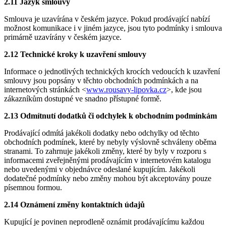
2.11 Jazyk smlouvy
Smlouva je uzavírána v českém jazyce. Pokud prodávající nabízí
možnost komunikace i v jiném jazyce, jsou tyto podmínky i smlouva
primárně uzavírány v českém jazyce.
2.12 Technické kroky k uzavření smlouvy
Informace o jednotlivých technických krocích vedoucích k uzavření
smlouvy jsou popsány v těchto obchodních podmínkách a na
internetových stránkách <
www.rousavy-lipovka.cz
>, kde jsou
zákazníkům dostupné ve snadno přístupné formě.
2.13 Odmítnutí dodatků či odchylek k obchodním podmínkám
Prodávající odmítá jakékoli dodatky nebo odchylky od těchto
obchodních podmínek, které by nebyly výslovně schváleny oběma
stranami. To zahrnuje jakékoli změny, které by byly v rozporu s
informacemi zveřejněnými prodávajícím v internetovém katalogu
nebo uvedenými v objednávce odeslané kupujícím. Jakékoli
dodatečné podmínky nebo změny mohou být akceptovány pouze
písemnou formou.
2.14 Oznámení změny kontaktních údajů
Kupující je povinen neprodleně oznámit prodávajícímu každou