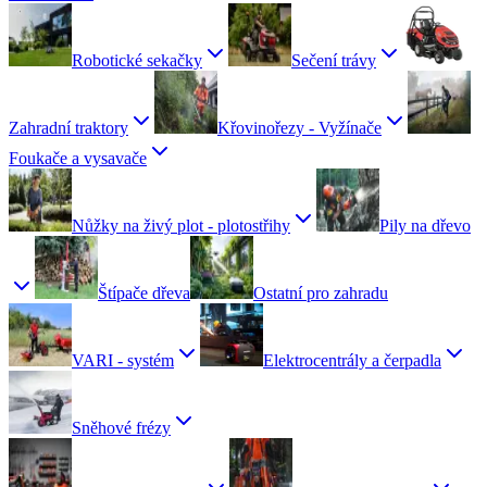
Robotické sekačky
Sečení trávy
Zahradní traktory
Křovinořezy - Vyžínače
Foukače a vysavače
Nůžky na živý plot - plotostřihy
Pily na dřevo
Štípače dřeva
Ostatní pro zahradu
VARI - systém
Elektrocentrály a čerpadla
Sněhové frézy