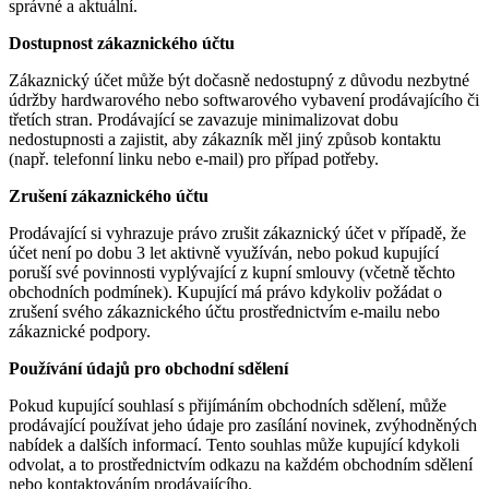
správné a aktuální.
Dostupnost zákaznického účtu
Zákaznický účet může být dočasně nedostupný z důvodu nezbytné
údržby hardwarového nebo softwarového vybavení prodávajícího či
třetích stran. Prodávající se zavazuje minimalizovat dobu
nedostupnosti a zajistit, aby zákazník měl jiný způsob kontaktu
(např. telefonní linku nebo e-mail) pro případ potřeby.
Zrušení zákaznického účtu
Prodávající si vyhrazuje právo zrušit zákaznický účet v případě, že
účet není po dobu 3 let aktivně využíván, nebo pokud kupující
poruší své povinnosti vyplývající z kupní smlouvy (včetně těchto
obchodních podmínek). Kupující má právo kdykoliv požádat o
zrušení svého zákaznického účtu prostřednictvím e-mailu nebo
zákaznické podpory.
Používání údajů pro obchodní sdělení
Pokud kupující souhlasí s přijímáním obchodních sdělení, může
prodávající používat jeho údaje pro zasílání novinek, zvýhodněných
nabídek a dalších informací. Tento souhlas může kupující kdykoli
odvolat, a to prostřednictvím odkazu na každém obchodním sdělení
nebo kontaktováním prodávajícího.