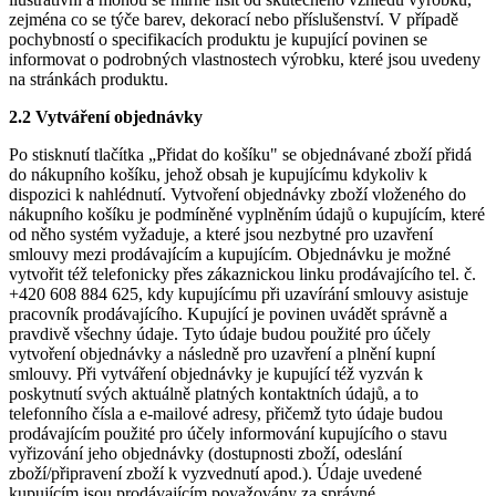
zejména co se týče barev, dekorací nebo příslušenství. V případě
pochybností o specifikacích produktu je kupující povinen se
informovat o podrobných vlastnostech výrobku, které jsou uvedeny
na stránkách produktu.
2.2 Vytváření objednávky
Po stisknutí tlačítka „Přidat do košíku" se objednávané zboží přidá
do nákupního košíku, jehož obsah je kupujícímu kdykoliv k
dispozici k nahlédnutí. Vytvoření objednávky zboží vloženého do
nákupního košíku je podmíněné vyplněním údajů o kupujícím, které
od něho systém vyžaduje, a které jsou nezbytné pro uzavření
smlouvy mezi prodávajícím a kupujícím. Objednávku je možné
vytvořit též telefonicky přes zákaznickou linku prodávajícího tel. č.
+420 608 884 625, kdy kupujícímu při uzavírání smlouvy asistuje
pracovník prodávajícího. Kupující je povinen uvádět správně a
pravdivě všechny údaje. Tyto údaje budou použité pro účely
vytvoření objednávky a následně pro uzavření a plnění kupní
smlouvy. Při vytváření objednávky je kupující též vyzván k
poskytnutí svých aktuálně platných kontaktních údajů, a to
telefonního čísla a e-mailové adresy, přičemž tyto údaje budou
prodávajícím použité pro účely informování kupujícího o stavu
vyřizování jeho objednávky (dostupnosti zboží, odeslání
zboží/připravení zboží k vyzvednutí apod.). Údaje uvedené
kupujícím jsou prodávajícím považovány za správné.