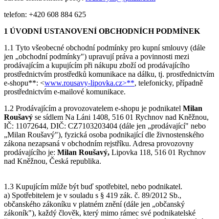
telefon: +420 608 884 625
1 ÚVODNÍ USTANOVENÍ OBCHODNÍCH PODMÍNEK
1.1 Tyto všeobecné obchodní podmínky pro kupní smlouvy (dále
jen „obchodní podmínky") upravují práva a povinnosti mezi
prodávajícím a kupujícím při nákupu zboží od prodávajícího
prostřednictvím prostředků komunikace na dálku, tj. prostřednictvím
e-shopu**: <
www.rousavy-lipovka.cz
>**
, telefonicky, případně
prostřednictvím e-mailové komunikace.
1.2 Prodávajícím a provozovatelem e-shopu je podnikatel
Milan
Roušavý
se sídlem Na Láni 1408, 516 01 Rychnov nad Kněžnou,
IČ: 11072644, DIČ: CZ7103203404 (dále jen „prodávající" nebo
„Milan Roušavý"), fyzická osoba podnikající dle živnostenského
zákona nezapsaná v obchodním rejstříku. Adresa provozovny
prodávajícího je:
Milan Roušavý,
Lipovka 118, 516 01 Rychnov
nad Kněžnou, Česká republika.
1.3 Kupujícím může být buď spotřebitel, nebo podnikatel.
a) Spotřebitelem je v souladu s § 419 zák. č. 89/2012 Sb.,
občanského zákoníku v platném znění (dále jen „občanský
zákoník"), každý člověk, který mimo rámec své podnikatelské