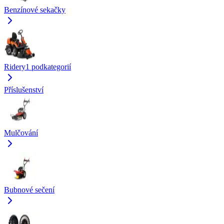
Benzínové sekačky
Ridery
1
podkategorií
Příslušenství
Mulčování
Bubnové sečení