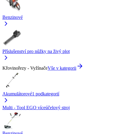
Benzinové
Příslušenství pro nůžky na živý plot
Křovinořezy - Vyžínače
Vše v kategorii
Akumulátorové
1
podkategorií
Multi - Tool EGO víceúčelový stroj
Benzinové