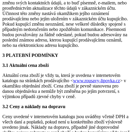
změnu svých kontaktních údajů, a to buď písemně, e-mailem, nebo
prostřednictvím aktualizace těchto údajů v zákaznickém účtu.
Účinnost této změny nastává okamžikem jejího oznámení
prodávajícímu nebo jejím uložením v zákaznickém účtu kupujícího.
Pokud kupující změnu neoznámí, nese veškeré důsledky spojené s
případným nedoručením nebo zpožděním komunikace. Písemnosti
budou považovány za řádně odeslané, pokud budou adresovány na
poslední známou adresu, kterou kupující prodávajícímu oznámil,
nebo na elektronickou adresu kupujícího.
3 PLATEBNÍ PODMÍNKY
3.1 Aktuální cena zboží
Aktuální cena zboží je vždy ta, která je uvedena v internetovém
katalogu na stránkách prodávajícího <
www.rousavy-lipovka.cz
> v
okamžiku objednání zboží. Cena zboží je pevně stanovena pro
danou objednávku a nemůže být změněna po jejím potvrzení, s
výjimkou případů zjevné chyby v ceně.
3.2 Ceny a náklady na dopravu
Ceny uvedené v internetovém katalogu jsou uváděny včetně DPH a
všech daní a poplatků, pokud není u konkrétního zboží výslovně
uvedeno jinak. Náklady na dopravu, případně jiné doprovodné