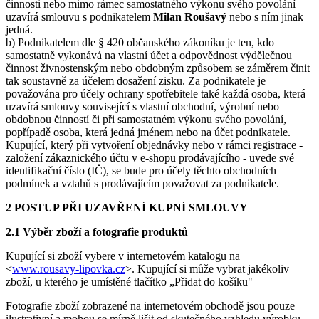
činnosti nebo mimo rámec samostatného výkonu svého povolání
uzavírá smlouvu s podnikatelem
Milan Roušavý
nebo s ním jinak
jedná.
b) Podnikatelem dle § 420 občanského zákoníku je ten, kdo
samostatně vykonává na vlastní účet a odpovědnost výdělečnou
činnost živnostenským nebo obdobným způsobem se záměrem činit
tak soustavně za účelem dosažení zisku. Za podnikatele je
považována pro účely ochrany spotřebitele také každá osoba, která
uzavírá smlouvy související s vlastní obchodní, výrobní nebo
obdobnou činností či při samostatném výkonu svého povolání,
popřípadě osoba, která jedná jménem nebo na účet podnikatele.
Kupující, který při vytvoření objednávky nebo v rámci registrace -
založení zákaznického účtu v e-shopu prodávajícího - uvede své
identifikační číslo (IČ), se bude pro účely těchto obchodních
podmínek a vztahů s prodávajícím považovat za podnikatele.
2 POSTUP PŘI UZAVŘENÍ KUPNÍ SMLOUVY
2.1 Výběr zboží a fotografie produktů
Kupující si zboží vybere v internetovém katalogu na
<
www.rousavy-lipovka.cz
>. Kupující si může vybrat jakékoliv
zboží, u kterého je umístěné tlačítko „Přidat do košíku"
Fotografie zboží zobrazené na internetovém obchodě jsou pouze
ilustrativní a mohou se mírně lišit od skutečného vzhledu výrobku,