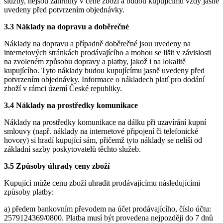
služby, nejsou zahrnuty v ceně zboží a budou kupujícímu vždy jasně
uvedeny před potvrzením objednávky.
3.3 Náklady na dopravu a doběrečné
Náklady na dopravu a případně doběrečné jsou uvedeny na
internetových stránkách prodávajícího a mohou se lišit v závislosti
na zvoleném způsobu dopravy a platby, jakož i na lokalitě
kupujícího. Tyto náklady budou kupujícímu jasně uvedeny před
potvrzením objednávky. Informace o nákladech platí pro dodání
zboží v rámci území České republiky.
3.4 Náklady na prostředky komunikace
Náklady na prostředky komunikace na dálku při uzavírání kupní
smlouvy (např. náklady na internetové připojení či telefonické
hovory) si hradí kupující sám, přičemž tyto náklady se neliší od
základní sazby poskytovatelů těchto služeb.
3.5 Způsoby úhrady ceny zboží
Kupující může cenu zboží uhradit prodávajícímu následujícími
způsoby platby:
a) předem bankovním převodem na účet prodávajícího, číslo účtu:
2579124369/0800. Platba musí být provedena nejpozději do 7 dnů