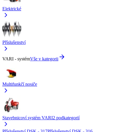
Elektrické
Příslušenství
VARI - systém
Vše v kategorii
Multifunkčí nosiče
Stavebnicoví systém VARI
2
podkategorií
Příslušenství DSK - 317
Příslušenství DSK - 316