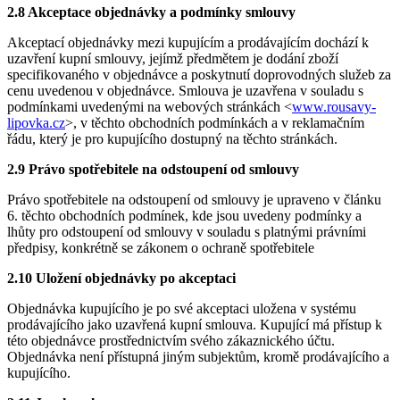
2.8 Akceptace objednávky a podmínky smlouvy
Akceptací objednávky mezi kupujícím a prodávajícím dochází k
uzavření kupní smlouvy, jejímž předmětem je dodání zboží
specifikovaného v objednávce a poskytnutí doprovodných služeb za
cenu uvedenou v objednávce. Smlouva je uzavřena v souladu s
podmínkami uvedenými na webových stránkách <
www.rousavy-
lipovka.cz
>, v těchto obchodních podmínkách a v reklamačním
řádu, který je pro kupujícího dostupný na těchto stránkách.
2.9 Právo spotřebitele na odstoupení od smlouvy
Právo spotřebitele na odstoupení od smlouvy je upraveno v článku
6. těchto obchodních podmínek, kde jsou uvedeny podmínky a
lhůty pro odstoupení od smlouvy v souladu s platnými právními
předpisy, konkrétně se zákonem o ochraně spotřebitele
2.10 Uložení objednávky po akceptaci
Objednávka kupujícího je po své akceptaci uložena v systému
prodávajícího jako uzavřená kupní smlouva. Kupující má přístup k
této objednávce prostřednictvím svého zákaznického účtu.
Objednávka není přístupná jiným subjektům, kromě prodávajícího a
kupujícího.