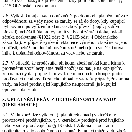
řádně a včas poskytl k provedení služby potřebnou součinnost (§
2115 Občanského zákoníku).
2.6. Vytkl-li kupující vadu oprávněně, po dobu od uplatnění práva z
odpovědnosti za vady nebo ze záruky se až do doby, kdy kupující
byl povinen po vyřízení reklamace zboží převzít (popř. již dříve
převzal), neběží lhůta pro vytknutí vady ani záruční doba, byla-li
záruka poskytnuta (§1922 odst. 2, § 2165 odst. 4 Občanského
zákoníku). V případě vyřízení reklamace výměnou zboží nebo jeho
součásti, neběží od dodání nového zboží nebo jeho součásti nová
lhůta k uplatnění odpovědnosti za vady nebo ze záruky.
2.7. V případě, že prodávající při koupi zboží nabízí kupujícímu k
prodanému zboží bezplatně další zboží jako dar, je na kupujícím,
zda nabízený dar přijme. Dar však není předmětem koupě, proto
prodávající neodpovídá za jeho případné vady. V případě, že dar má
vady, na které prodávající kupujícího neupozornil, je kupující
oprávněn dar vrátit.
3. UPLATNĚNÍ PRÁV Z ODPOVĚDNOSTI ZA VADY
(REKLAMACE)
3.1. Vadu zboží lze vytknout (uplatnit reklamaci) v kterékoliv
provozovně prodávajícího, tj. v kterékoliv prodejně prodávajícího
nebo v sídle prodávajícího (§ 19 odst. 1 Zákona na ochranu
spotřebitele), a to osobně nebo písemně. Kupující může vadu zboží