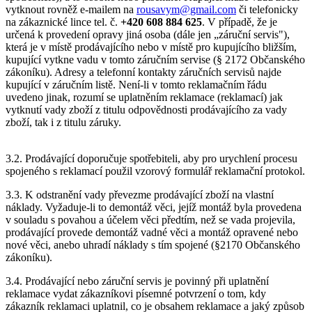
vytknout rovněž e-mailem na
rousavym@gmail.com
či telefonicky
na zákaznické lince tel. č.
+420 608 884 625
. V případě, že je
určená k provedení opravy jiná osoba (dále jen „záruční servis"),
která je v místě prodávajícího nebo v místě pro kupujícího bližším,
kupující vytkne vadu v tomto záručním servise (§ 2172 Občanského
zákoníku). Adresy a telefonní kontakty záručních servisů najde
kupující v záručním listě. Není-li v tomto reklamačním řádu
uvedeno jinak, rozumí se uplatněním reklamace (reklamací) jak
vytknutí vady zboží z titulu odpovědnosti prodávajícího za vady
zboží, tak i z titulu záruky.
3.2. Prodávající doporučuje spotřebiteli, aby pro urychlení procesu
spojeného s reklamací použil vzorový formulář reklamační protokol.
3.3. K odstranění vady převezme prodávající zboží na vlastní
náklady. Vyžaduje-li to demontáž věci, jejíž montáž byla provedena
v souladu s povahou a účelem věci předtím, než se vada projevila,
prodávající provede demontáž vadné věci a montáž opravené nebo
nové věci, anebo uhradí náklady s tím spojené (§2170 Občanského
zákoníku).
3.4. Prodávající nebo záruční servis je povinný při uplatnění
reklamace vydat zákazníkovi písemné potvrzení o tom, kdy
zákazník reklamaci uplatnil, co je obsahem reklamace a jaký způsob