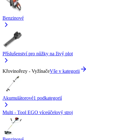
Benzinové
Příslušenství pro nůžky na živý plot
Křovinořezy - Vyžínače
Vše v kategorii
Akumulátorové
1
podkategorií
Multi - Tool EGO víceúčelový stroj
Benzinové