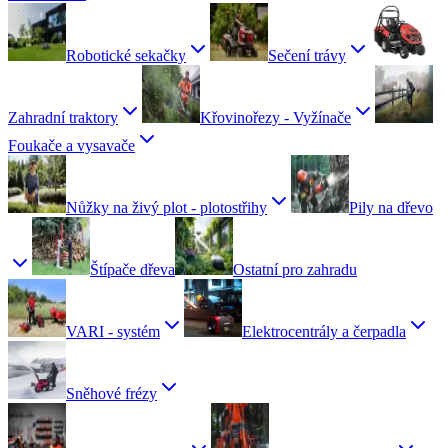
Robotické sekačky
Sečení trávy
Zahradní traktory
Křovinořezy - Vyžínače
Foukače a vysavače
Nůžky na živý plot - plotostřihy
Pily na dřevo
Štípače dřeva
Ostatní pro zahradu
VARI - systém
Elektrocentrály a čerpadla
Sněhové frézy