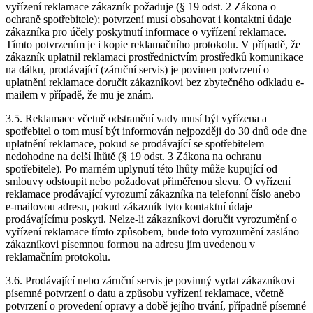
vyřízení reklamace zákazník požaduje (§ 19 odst. 2 Zákona o
ochraně spotřebitele); potvrzení musí obsahovat i kontaktní údaje
zákazníka pro účely poskytnutí informace o vyřízení reklamace.
Tímto potvrzením je i kopie reklamačního protokolu. V případě, že
zákazník uplatnil reklamaci prostřednictvím prostředků komunikace
na dálku, prodávající (záruční servis) je povinen potvrzení o
uplatnění reklamace doručit zákazníkovi bez zbytečného odkladu e-
mailem v případě, že mu je znám.
3.5. Reklamace včetně odstranění vady musí být vyřízena a
spotřebitel o tom musí být informován nejpozději do 30 dnů ode dne
uplatnění reklamace, pokud se prodávající se spotřebitelem
nedohodne na delší lhůtě (§ 19 odst. 3 Zákona na ochranu
spotřebitele). Po marném uplynutí této lhůty může kupující od
smlouvy odstoupit nebo požadovat přiměřenou slevu. O vyřízení
reklamace prodávající vyrozumí zákazníka na telefonní číslo anebo
e-mailovou adresu, pokud zákazník tyto kontaktní údaje
prodávajícímu poskytl. Nelze-li zákazníkovi doručit vyrozumění o
vyřízení reklamace tímto způsobem, bude toto vyrozumění zasláno
zákazníkovi písemnou formou na adresu jím uvedenou v
reklamačním protokolu.
3.6. Prodávající nebo záruční servis je povinný vydat zákazníkovi
písemné potvrzení o datu a způsobu vyřízení reklamace, včetně
potvrzení o provedení opravy a době jejího trvání, případně písemné