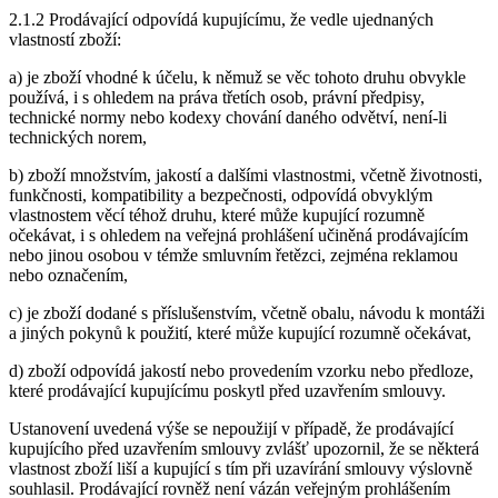
2.1.2 Prodávající odpovídá kupujícímu, že vedle ujednaných
vlastností zboží:
a) je zboží vhodné k účelu, k němuž se věc tohoto druhu obvykle
používá, i s ohledem na práva třetích osob, právní předpisy,
technické normy nebo kodexy chování daného odvětví, není-li
technických norem,
b) zboží množstvím, jakostí a dalšími vlastnostmi, včetně životnosti,
funkčnosti, kompatibility a bezpečnosti, odpovídá obvyklým
vlastnostem věcí téhož druhu, které může kupující rozumně
očekávat, i s ohledem na veřejná prohlášení učiněná prodávajícím
nebo jinou osobou v témže smluvním řetězci, zejména reklamou
nebo označením,
c) je zboží dodané s příslušenstvím, včetně obalu, návodu k montáži
a jiných pokynů k použití, které může kupující rozumně očekávat,
d) zboží odpovídá jakostí nebo provedením vzorku nebo předloze,
které prodávající kupujícímu poskytl před uzavřením smlouvy.
Ustanovení uvedená výše se nepoužijí v případě, že prodávající
kupujícího před uzavřením smlouvy zvlášť upozornil, že se některá
vlastnost zboží liší a kupující s tím při uzavírání smlouvy výslovně
souhlasil. Prodávající rovněž není vázán veřejným prohlášením