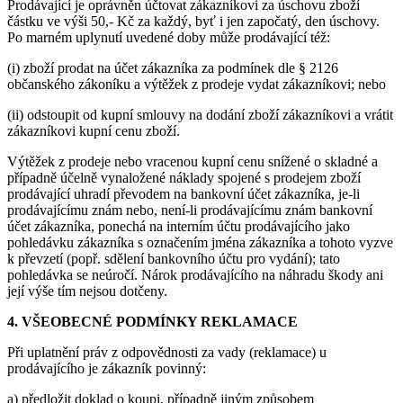
Prodávající je oprávněn účtovat zákazníkovi za úschovu zboží
částku ve výši 50,- Kč za každý, byť i jen započatý, den úschovy.
Po marném uplynutí uvedené doby může prodávající též:
(i) zboží prodat na účet zákazníka za podmínek dle § 2126
občanského zákoníku a výtěžek z prodeje vydat zákazníkovi; nebo
(ii) odstoupit od kupní smlouvy na dodání zboží zákazníkovi a vrátit
zákazníkovi kupní cenu zboží.
Výtěžek z prodeje nebo vracenou kupní cenu snížené o skladné a
případně účelně vynaložené náklady spojené s prodejem zboží
prodávající uhradí převodem na bankovní účet zákazníka, je-li
prodávajícímu znám nebo, není-li prodávajícímu znám bankovní
účet zákazníka, ponechá na interním účtu prodávajícího jako
pohledávku zákazníka s označením jména zákazníka a tohoto vyzve
k převzetí (popř. sdělení bankovního účtu pro vydání); tato
pohledávka se neúročí. Nárok prodávajícího na náhradu škody ani
její výše tím nejsou dotčeny.
4. VŠEOBECNÉ PODMÍNKY REKLAMACE
Při uplatnění práv z odpovědnosti za vady (reklamace) u
prodávajícího je zákazník povinný:
a) předložit doklad o koupi, případně jiným způsobem