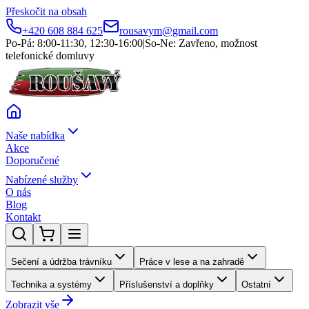
Přeskočit na obsah
+420 608 884 625
rousavym@gmail.com
Po-Pá: 8:00-11:30, 12:30-16:00
|
So-Ne: Zavřeno, možnost
telefonické domluvy
Naše nabídka
Akce
Doporučené
Nabízené služby
O nás
Blog
Kontakt
Sečení a údržba trávníku
Práce v lese a na zahradě
Technika a systémy
Příslušenství a doplňky
Ostatní
Zobrazit vše