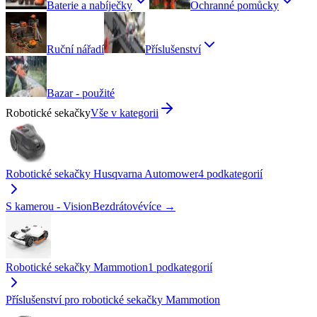
Baterie a nabíječky
Ochranné pomůcky
Ruční nářadí
Příslušenství
Bazar - použité
Robotické sekačky
Vše v kategorii
Robotické sekačky Husqvarna Automower
4
podkategorií
S kamerou - Vision
Bezdrátové
více →
Robotické sekačky Mammotion
1
podkategorií
Příslušenství pro robotické sekačky Mammotion