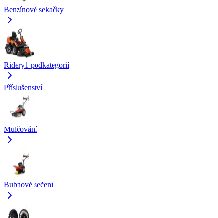
Benzínové sekačky
Ridery
1
podkategorií
Příslušenství
Mulčování
Bubnové sečení