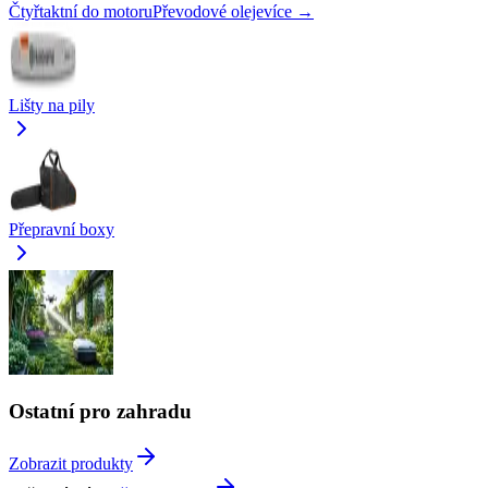
Čtyřtaktní do motoru
Převodové oleje
více →
Lišty na pily
Přepravní boxy
Ostatní pro zahradu
Zobrazit produkty