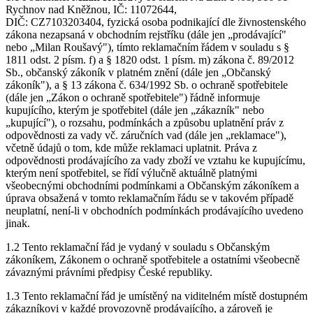
Rychnov nad Kněžnou, IČ: 11072644,
DIČ: CZ7103203404, fyzická osoba podnikající dle živnostenského
zákona nezapsaná v obchodním rejstříku (dále jen „prodávající"
nebo „Milan Roušavý"), tímto reklamačním řádem v souladu s §
1811 odst. 2 písm. f) a § 1820 odst. 1 písm. m) zákona č. 89/2012
Sb., občanský zákoník v platném znění (dále jen „Občanský
zákoník"), a § 13 zákona č. 634/1992 Sb. o ochraně spotřebitele
(dále jen „Zákon o ochraně spotřebitele") řádně informuje
kupujícího, kterým je spotřebitel (dále jen „zákazník" nebo
„kupující"), o rozsahu, podmínkách a způsobu uplatnění práv z
odpovědnosti za vady vč. záručních vad (dále jen „reklamace"),
včetně údajů o tom, kde může reklamaci uplatnit. Práva z
odpovědnosti prodávajícího za vady zboží ve vztahu ke kupujícímu,
kterým není spotřebitel, se řídí výlučně aktuálně platnými
všeobecnými obchodními podmínkami a Občanským zákoníkem a
úprava obsažená v tomto reklamačním řádu se v takovém případě
neuplatní, není-li v obchodních podmínkách prodávajícího uvedeno
jinak.
1.2 Tento reklamační řád je vydaný v souladu s Občanským
zákoníkem, Zákonem o ochraně spotřebitele a ostatními všeobecně
závaznými právními předpisy České republiky.
1.3 Tento reklamační řád je umístěný na viditelném místě dostupném
zákazníkovi v každé provozovně prodávajícího, a zároveň je