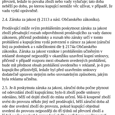
převzetí, ledaže to povaha zboží nebo vady vylučuje; tato doba
neběží po dobu, po kterou kupující nemůže věc užívat, v případě, že
vadu vytkl oprávněně.
2.4. Záruka za jakost (§ 2113 a násl. Občanského zákoníku).
Prodávající může svým prohlášením poskytnout záruku za jakost
zboží přesahující rozsah odpovědnosti prodávajícího za vady danou
zákonem, přičemž podmínky a rozsah této záruky určí v tomto
prohlášení a kupujícímu vydá potvrzení o záruce za jakost (záruční
list) za podmínek a s náležitostmi dle § 2174a Občanského
zákoníku. Záruka za jakost vznikne i prohlášením učiněným v
reklamě dostupné nejpozději v okamžiku uzavření kupní smlouvy,
přičemž v případě rozporu mezi obsahem uvedených prohlášení,
bude mít přednost obsah prohlášení uvedeného v reklamě, je-li pro
kupujícího příznivější, ledaže byl před uzavřením smlouvy
dodatečně upraven stejným nebo srovnatelným způsobem, jakým
byla reklama učiněna.
2.5. Je-li poskytnuta záruka za jakost, záruční doba počne plynout
od odevzdání zboží kupujícímu; bylo-li zboží podle smlouvy
odesláno, běží od dojití zboží do místa určení. Má-li koupené zboží
uvést do provozu někdo jiný než prodávající, běží záruční doba až
ode dne uvedení zboží do provozu, pokud kupující objednal
uvedení do provozu nejpozději do tří týdnů od převzetí zboží a