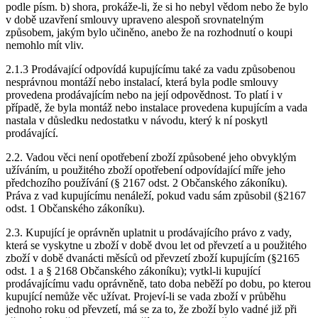
podle písm. b) shora, prokáže-li, že si ho nebyl vědom nebo že bylo
v době uzavření smlouvy upraveno alespoň srovnatelným
způsobem, jakým bylo učiněno, anebo že na rozhodnutí o koupi
nemohlo mít vliv.
2.1.3 Prodávající odpovídá kupujícímu také za vadu způsobenou
nesprávnou montáží nebo instalací, která byla podle smlouvy
provedena prodávajícím nebo na její odpovědnost. To platí i v
případě, že byla montáž nebo instalace provedena kupujícím a vada
nastala v důsledku nedostatku v návodu, který k ní poskytl
prodávající.
2.2. Vadou věci není opotřebení zboží způsobené jeho obvyklým
užíváním, u použitého zboží opotřebení odpovídající míře jeho
předchozího používání (§ 2167 odst. 2 Občanského zákoníku).
Práva z vad kupujícímu nenáleží, pokud vadu sám způsobil (§2167
odst. 1 Občanského zákoníku).
2.3. Kupující je oprávněn uplatnit u prodávajícího právo z vady,
která se vyskytne u zboží v době dvou let od převzetí a u použitého
zboží v době dvanácti měsíců od převzetí zboží kupujícím (§2165
odst. 1 a § 2168 Občanského zákoníku); vytkl-li kupující
prodávajícímu vadu oprávněně, tato doba neběží po dobu, po kterou
kupující nemůže věc užívat. Projeví-li se vada zboží v průběhu
jednoho roku od převzetí, má se za to, že zboží bylo vadné již při