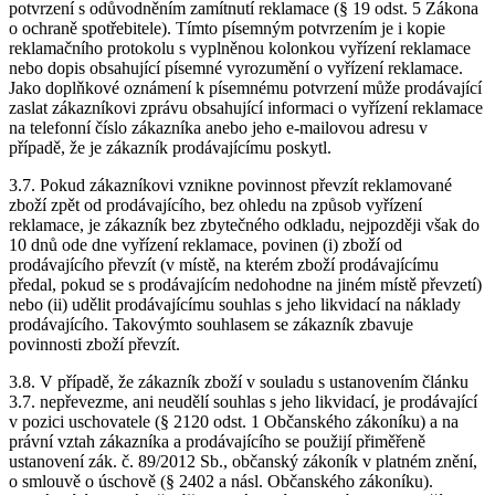
potvrzení s odůvodněním zamítnutí reklamace (§ 19 odst. 5 Zákona
o ochraně spotřebitele). Tímto písemným potvrzením je i kopie
reklamačního protokolu s vyplněnou kolonkou vyřízení reklamace
nebo dopis obsahující písemné vyrozumění o vyřízení reklamace.
Jako doplňkové oznámení k písemnému potvrzení může prodávající
zaslat zákazníkovi zprávu obsahující informaci o vyřízení reklamace
na telefonní číslo zákazníka anebo jeho e-mailovou adresu v
případě, že je zákazník prodávajícímu poskytl.
3.7. Pokud zákazníkovi vznikne povinnost převzít reklamované
zboží zpět od prodávajícího, bez ohledu na způsob vyřízení
reklamace, je zákazník bez zbytečného odkladu, nejpozději však do
10 dnů ode dne vyřízení reklamace, povinen (i) zboží od
prodávajícího převzít (v místě, na kterém zboží prodávajícímu
předal, pokud se s prodávajícím nedohodne na jiném místě převzetí)
nebo (ii) udělit prodávajícímu souhlas s jeho likvidací na náklady
prodávajícího. Takovýmto souhlasem se zákazník zbavuje
povinnosti zboží převzít.
3.8. V případě, že zákazník zboží v souladu s ustanovením článku
3.7. nepřevezme, ani neudělí souhlas s jeho likvidací, je prodávající
v pozici uschovatele (§ 2120 odst. 1 Občanského zákoníku) a na
právní vztah zákazníka a prodávajícího se použijí přiměřeně
ustanovení zák. č. 89/2012 Sb., občanský zákoník v platném znění,
o smlouvě o úschově (§ 2402 a násl. Občanského zákoníku).