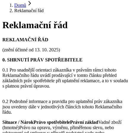
Domů
Reklamační řád
Reklamační řád
REKLAMAČNÍ ŘÁD
(znění účinné od 13. 10. 2025)
0. SHRNUTÍ PRÁV SPOTŘEBITELE
0.1 Pro snadnější orientaci zákazníka v právním rámci tohoto
Reklamačního řádu uvádí prodávající v tomto článku přehled
základních práv spotřebitele při uplatnění reklamace, a to v souladu
s platnou právní úpravou.
0.2 Podrobné informace a pravidla pro uplatnění práv zákazníka
jsou uvedeny dále v jednotlivých článcích tohoto Reklamačního
řádu.
Situace / NárokPrávo spotřebitelePrávní základ
Vadné zboží
(hmotné)Právo na opravu, výměnu, přiměřenou slevu, nebo
odstoupení od smlouvy v případě podstatné vady nebo