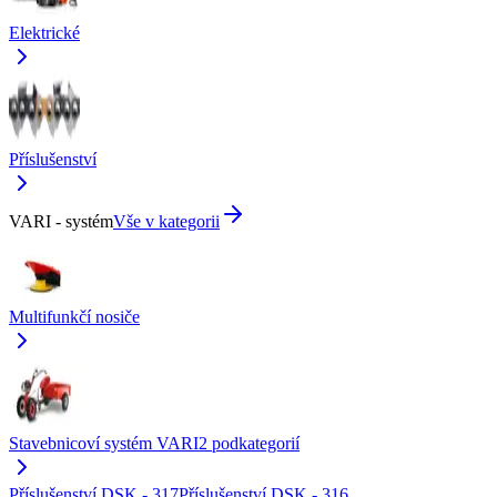
Elektrické
Příslušenství
VARI - systém
Vše v kategorii
Multifunkčí nosiče
Stavebnicoví systém VARI
2
podkategorií
Příslušenství DSK - 317
Příslušenství DSK - 316