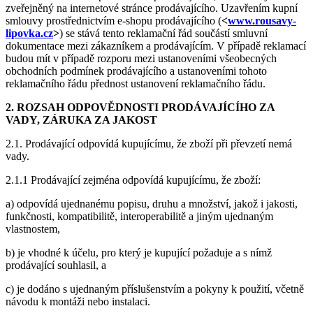
zveřejněný na internetové stránce prodávajícího. Uzavřením kupní
smlouvy prostřednictvím e-shopu prodávajícího (
<
www.rousavy-
lipovka.cz
>
) se stává tento reklamační řád součástí smluvní
dokumentace mezi zákazníkem a prodávajícím. V případě reklamací
budou mít v případě rozporu mezi ustanoveními všeobecných
obchodních podmínek prodávajícího a ustanoveními tohoto
reklamačního řádu přednost ustanovení reklamačního řádu.
2. ROZSAH ODPOVĚDNOSTI PRODÁVAJÍCÍHO ZA
VADY, ZÁRUKA ZA JAKOST
2.1. Prodávající odpovídá kupujícímu, že zboží při převzetí nemá
vady.
2.1.1 Prodávající zejména odpovídá kupujícímu, že zboží:
a) odpovídá ujednanému popisu, druhu a množství, jakož i jakosti,
funkčnosti, kompatibilitě, interoperabilitě a jiným ujednaným
vlastnostem,
b) je vhodné k účelu, pro který je kupující požaduje a s nímž
prodávající souhlasil, a
c) je dodáno s ujednaným příslušenstvím a pokyny k použití, včetně
návodu k montáži nebo instalaci.