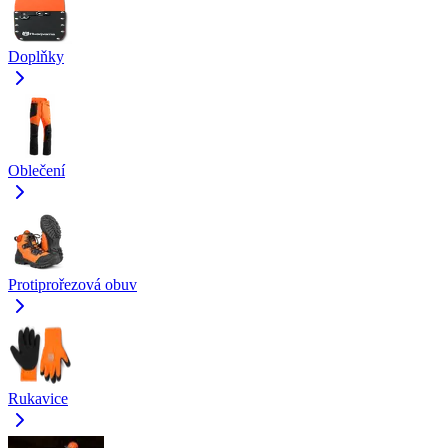
Doplňky
Oblečení
Protiprořezová obuv
Rukavice