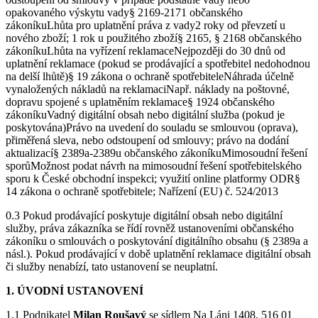
opakovaného výskytu vady§ 2169-2171 občanského
zákoníkuLhůta pro uplatnění práva z vady2 roky od převzetí u
nového zboží; 1 rok u použitého zboží§ 2165, § 2168 občanského
zákoníkuLhůta na vyřízení reklamaceNejpozději do 30 dnů od
uplatnění reklamace (pokud se prodávající a spotřebitel nedohodnou
na delší lhůtě)§ 19 zákona o ochraně spotřebiteleNáhrada účelně
vynaložených nákladů na reklamaciNapř. náklady na poštovné,
dopravu spojené s uplatněním reklamace§ 1924 občanského
zákoníkuVadný digitální obsah nebo digitální služba (pokud je
poskytována)Právo na uvedení do souladu se smlouvou (oprava),
přiměřená sleva, nebo odstoupení od smlouvy; právo na dodání
aktualizací§ 2389a-2389u občanského zákoníkuMimosoudní řešení
sporůMožnost podat návrh na mimosoudní řešení spotřebitelského
sporu k České obchodní inspekci; využití online platformy ODR§
14 zákona o ochraně spotřebitele; Nařízení (EU) č. 524/2013
0.3 Pokud prodávající poskytuje digitální obsah nebo digitální
služby, práva zákazníka se řídí rovněž ustanoveními občanského
zákoníku o smlouvách o poskytování digitálního obsahu (§ 2389a a
násl.). Pokud prodávající v době uplatnění reklamace digitální obsah
či služby nenabízí, tato ustanovení se neuplatní.
1. ÚVODNÍ USTANOVENÍ
1.1 Podnikatel
Milan Roušavý
se sídlem Na Láni 1408, 516 01