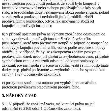
nevzbuzujícím pochybnosti prokázat, že zboží bylo koupené v
kterékoliv provozovně nebo e-shopu prodávajícího a kdy se tak
stalo, a bezodkladně dodat reklamované zboží prodávajícímu, pokud
se zákazník a prodávající nedohodli jinak (prohlídka zboží
prodávajícím u kupujícího, odvoz reklamovaného zboží od
kupujícího prodávajícím apod.);
b) v případě uplatnění práva na výměnu zboží nebo odstoupení od
smlouvy odevzdat prodávajícímu zboží včetně veškerého
příslušenství, které bylo předmětem koupě. V případě odstoupení od
smlouvy je kupující povinen vrátit, vše co podle uvedené smlouvy
obdržel, tj. v případě, že byl se zakoupeným zbožím poskytnut
prodávajícím dárek nebo jiné plnění za zvýhodněnou cenu, případně
symbolickou cenu, a zákazník odstoupil od kupní smlouvy, je
zákazník povinen spolu s vráceným zbožím vrátit i s ním poskytnuté
dárky, resp. plnění poskytnuté za zvýhodněnou nebo symbolickou
cenu (§ 1727 Občanského zákoníku);
c) poskytnout součinnost nutnou pro vyplnění reklamačního
protokolu pověřeným pracovníkem prodávajícího.
5. NÁROKY Z VAD
5.1. V případě, že zboží má vadu, má kupující právo na její
odstranění (§ 2169 odst. 1 Občanského zákoníku).