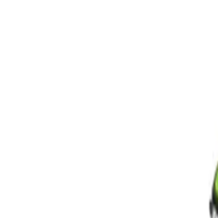
Multi - Tool EGO víceúčelový stroj
Benzinové
Vyžínače
Příslušenství ke křovinořezům
Foukače a vysavače
Vše v kategorii